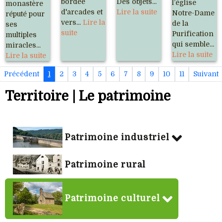
bordée
Des objets...
l’église
monastère
d'arcades et
Lire la suite
Notre-Dame
réputé pour
vers...
Lire la
de la
ses
suite
Purification
multiples
qui semble...
miracles...
Lire la suite
Lire la suite
Précédent
1
2
3
4
5
6
7
8
9
10
11
Suivant
Territoire | Le patrimoine
Patrimoine industriel
Patrimoine rural
Patrimoine culturel