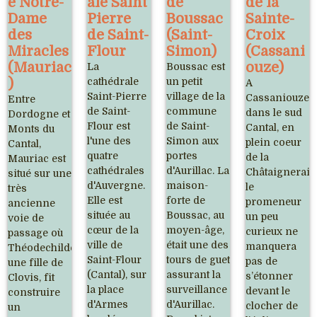
e Notre-
ale Saint
de
de la
Dame
Pierre
Boussac
Sainte-
des
de Saint-
(Saint-
Croix
Miracles
Flour
Simon)
(Cassani
(Mauriac
ouze)
La
Boussac est
)
cathédrale
un petit
A
Saint-Pierre
village de la
Cassaniouze,
Entre
de Saint-
commune
dans le sud
Dordogne et
Flour est
de Saint-
Cantal, en
Monts du
l'une des
Simon aux
plein coeur
Cantal,
quatre
portes
de la
Mauriac est
cathédrales
d'Aurillac. La
Châtaigneraie
situé sur une
d'Auvergne.
maison-
le
très
Elle est
forte de
promeneur
ancienne
située au
Boussac, au
un peu
voie de
cœur de la
moyen-âge,
curieux ne
passage où
ville de
était une des
manquera
Théodechilde,
Saint-Flour
tours de guet
pas de
une fille de
(Cantal), sur
assurant la
s’étonner
Clovis, fit
la place
surveillance
devant le
construire
d'Armes
d'Aurillac.
clocher de
un