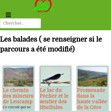
Les balades ( se renseigner si le
parcours a été modifié)
Le chemin
Le lac du
Promenade
des mineurs
Pêcher et le
dans la
de Leucamp
sentier des
haute vallée
libellules
de la Cére
Ce circuit qui se