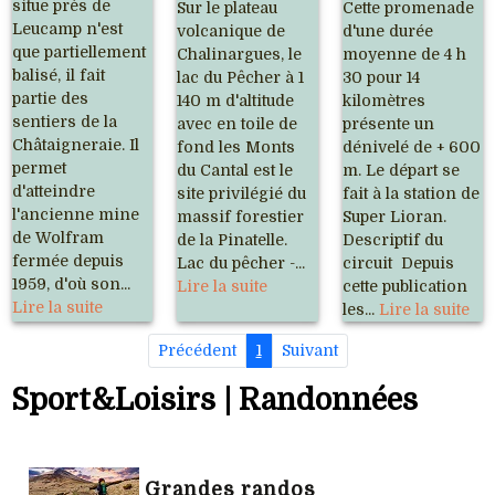
situe près de
Sur le plateau
Cette promenade
Leucamp n'est
volcanique de
d'une durée
que partiellement
Chalinargues, le
moyenne de 4 h
balisé, il fait
lac du Pêcher à 1
30 pour 14
partie des
140 m d'altitude
kilomètres
sentiers de la
avec en toile de
présente un
Châtaigneraie. Il
fond les Monts
dénivelé de + 600
permet
du Cantal est le
m. Le départ se
d'atteindre
site privilégié du
fait à la station de
l'ancienne mine
massif forestier
Super Lioran.
de Wolfram
de la Pinatelle.
Descriptif du
fermée depuis
Lac du pêcher -...
circuit Depuis
1959, d'où son...
Lire la suite
cette publication
Lire la suite
les...
Lire la suite
Précédent
1
Suivant
Sport&Loisirs | Randonnées
Grandes randos