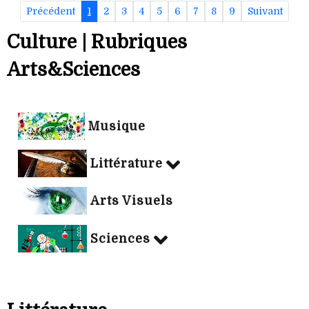
Précédent
1
2
3
4
5
6
7
8
9
Suivant
Culture | Rubriques
Arts&Sciences
Musique
Littérature
Arts Visuels
Sciences