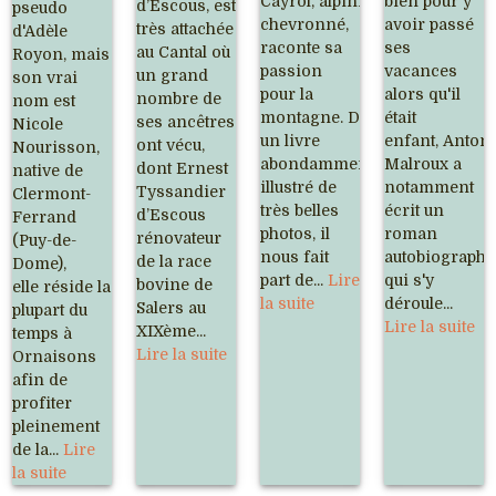
Cayrol, alpiniste
bien pour y
d’Escous, est
pseudo
chevronné,
avoir passé
très attachée
d'Adèle
raconte sa
ses
au Cantal où
Royon, mais
passion
vacances
un grand
son vrai
pour la
alors qu'il
nombre de
nom est
montagne. Dans
était
ses ancêtres
Nicole
un livre
enfant, Anton
ont vécu,
Nourisson,
abondamment
Malroux a
dont Ernest
native de
illustré de
notamment
Tyssandier
Clermont-
très belles
écrit un
d’Escous
Ferrand
photos, il
roman
rénovateur
(Puy-de-
nous fait
autobiographi
de la race
Dome),
part de...
Lire
qui s'y
bovine de
elle réside la
la suite
déroule...
Salers au
plupart du
Lire la suite
XIXème...
temps à
Lire la suite
Ornaisons
afin de
profiter
pleinement
de la...
Lire
la suite