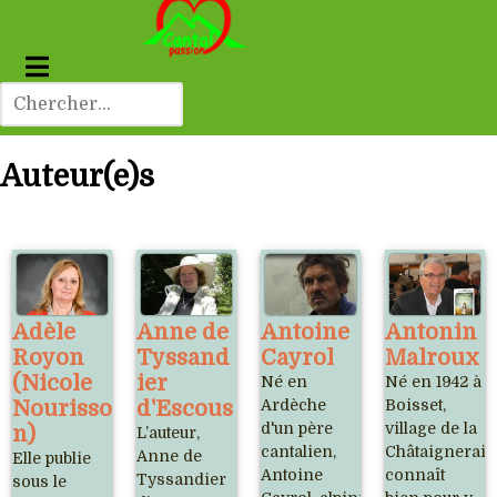
Auteur(e)s
Adèle
Anne de
Antoine
Antonin
Royon
Tyssand
Cayrol
Malroux
(Nicole
ier
Né en
Né en 1942 à
Nourisso
d'Escous
Ardèche
Boisset,
d'un père
village de la
n)
L’auteur,
cantalien,
Châtaigneraie 
Anne de
Elle publie
Antoine
connaît
Tyssandier
sous le