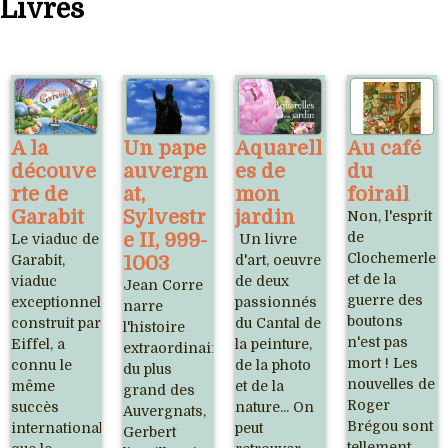
Livres
A la
Un pape
Aquarell
Au café
découve
auvergn
es de
du
rte de
at,
mon
foirail
Garabit
Sylvestr
jardin
Non, l'esprit
e II, 999-
de
Le viaduc de
Un livre
Clochemerle
Garabit,
1003
d'art, oeuvre
et de la
viaduc
de deux
Jean Corre
guerre des
exceptionnel,
passionnés
narre
boutons
construit par
du Cantal de
l'histoire
n'est pas
Eiffel, a
la peinture,
extraordinaire
mort ! Les
connu le
de la photo
du plus
nouvelles de
même
et de la
grand des
Roger
succès
nature... On
Auvergnats,
Brégou sont
international
peut
Gerbert
tellement