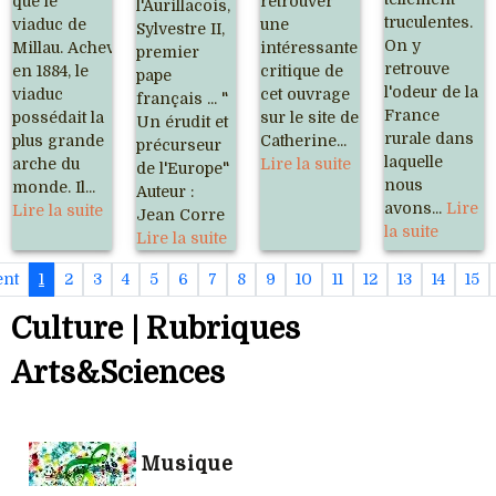
que le
retrouver
l'Aurillacois,
truculentes.
viaduc de
une
Sylvestre II,
On y
Millau. Achevé
intéressante
premier
retrouve
en 1884, le
critique de
pape
l'odeur de la
viaduc
cet ouvrage
français ... "
France
possédait la
sur le site de
Un érudit et
rurale dans
plus grande
Catherine...
précurseur
laquelle
arche du
Lire la suite
de l'Europe"
nous
monde. Il...
Auteur :
avons...
Lire
Lire la suite
Jean Corre
la suite
Lire la suite
ent
1
2
3
4
5
6
7
8
9
10
11
12
13
14
15
Culture | Rubriques
Arts&Sciences
Musique