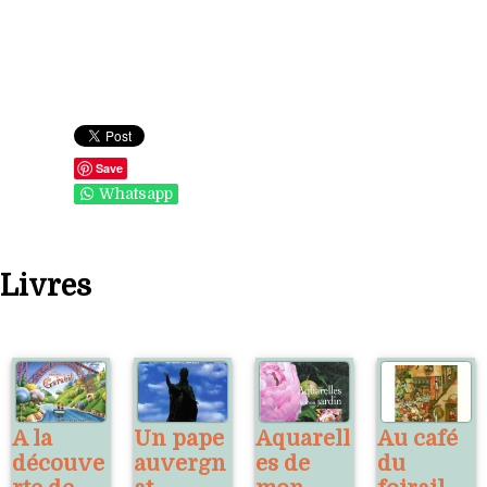
Save
Whatsapp
Livres
A la
Un pape
Aquarell
Au café
découve
auvergn
es de
du