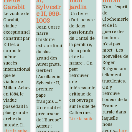
rte de
at,
mon
foirail
Garabit
Sylvestr
jardin
Non, l'esprit
e II, 999-
de
Le viaduc de
Un livre
Clochemerle
Garabit,
1003
d'art, oeuvre
et de la
viaduc
de deux
Jean Corre
guerre des
exceptionnel,
passionnés
narre
boutons
construit par
du Cantal de
l'histoire
n'est pas
Eiffel, a
la peinture,
extraordinaire
mort ! Les
connu le
de la photo
du plus
nouvelles de
même
et de la
grand des
Roger
succès
nature... On
Auvergnats,
Brégou sont
international
peut
Gerbert
tellement
que le
retrouver
l'Aurillacois,
truculentes.
viaduc de
une
Sylvestre II,
On y
Millau. Achevé
intéressante
premier
retrouve
en 1884, le
critique de
pape
l'odeur de la
viaduc
cet ouvrage
français ... "
France
possédait la
sur le site de
Un érudit et
rurale dans
plus grande
Catherine...
précurseur
laquelle
arche du
Lire la suite
de l'Europe"
nous
monde. Il...
Auteur :
avons...
Lire
Lire la suite