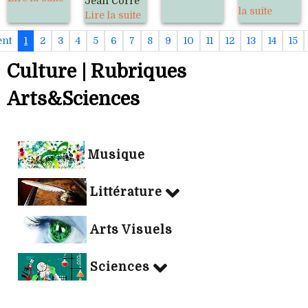
Jean Corre
la suite
Lire la suite
ent
1
2
3
4
5
6
7
8
9
10
11
12
13
14
15
Culture | Rubriques
Arts&Sciences
Musique
Littérature
Arts Visuels
Sciences