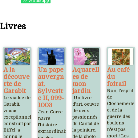
Whatsapp
Livres
A la
Un pape
Aquarell
Au café
découve
auvergn
es de
du
rte de
at,
mon
foirail
Garabit
Sylvestr
jardin
Non, l'esprit
e II, 999-
de
Le viaduc de
Un livre
Clochemerle
Garabit,
1003
d'art, oeuvre
et de la
viaduc
de deux
Jean Corre
guerre des
exceptionnel,
passionnés
narre
boutons
construit par
du Cantal de
l'histoire
n'est pas
Eiffel, a
la peinture,
extraordinaire
mort ! Les
connu le
de la photo
du plus