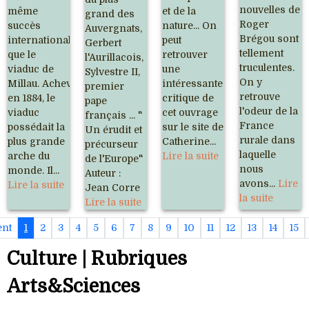
nouvelles de
même
et de la
grand des
Roger
succès
nature... On
Auvergnats,
Brégou sont
international
peut
Gerbert
tellement
que le
retrouver
l'Aurillacois,
truculentes.
viaduc de
une
Sylvestre II,
On y
Millau. Achevé
intéressante
premier
retrouve
en 1884, le
critique de
pape
l'odeur de la
viaduc
cet ouvrage
français ... "
France
possédait la
sur le site de
Un érudit et
rurale dans
plus grande
Catherine...
précurseur
laquelle
arche du
Lire la suite
de l'Europe"
nous
monde. Il...
Auteur :
avons...
Lire
Lire la suite
Jean Corre
la suite
Lire la suite
ent
1
2
3
4
5
6
7
8
9
10
11
12
13
14
15
Culture | Rubriques
Arts&Sciences