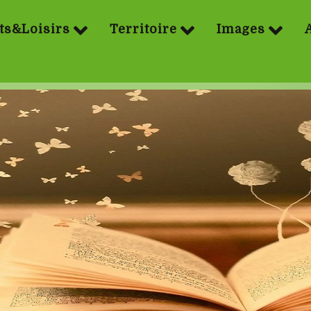
ts&Loisirs
Territoire
Images