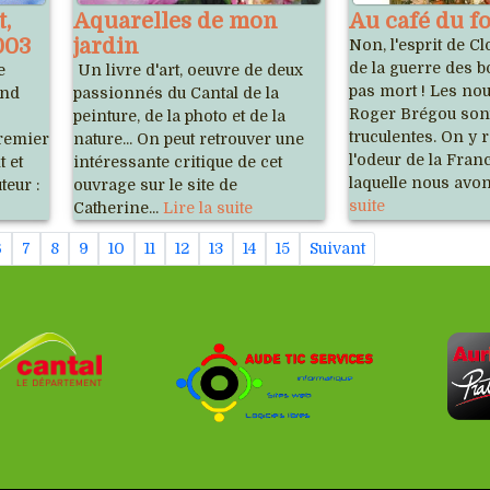
,
Aquarelles de mon
Au café du fo
003
jardin
Non, l'esprit de C
de la guerre des b
e
Un livre d'art, oeuvre de deux
pas mort ! Les nou
and
passionnés du Cantal de la
Roger Brégou sont
peinture, de la photo et de la
truculentes. On y 
 premier
nature... On peut retrouver une
l'odeur de la Fran
t et
intéressante critique de cet
laquelle nous avon
teur :
ouvrage sur le site de
suite
Catherine...
Lire la suite
6
7
8
9
10
11
12
13
14
15
Suivant