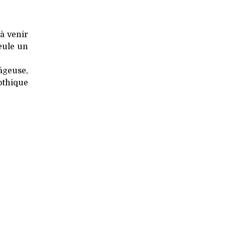
 à venir
seule un
nâgeuse,
othique