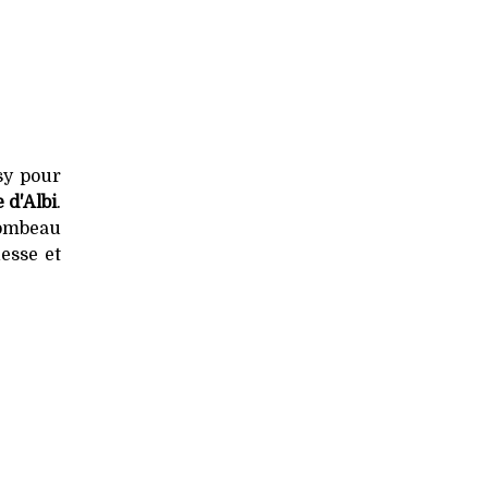
sy pour
 d'Albi
.
Tombeau
esse et