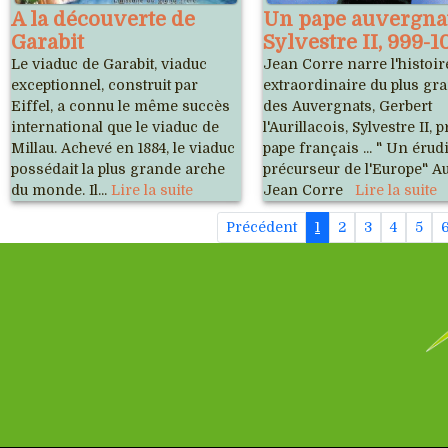
A la découverte de
Un pape auvergnat
Garabit
Sylvestre II, 999-1
Le viaduc de Garabit, viaduc
Jean Corre narre l'histoir
exceptionnel, construit par
extraordinaire du plus gr
Eiffel, a connu le même succès
des Auvergnats, Gerbert
international que le viaduc de
l'Aurillacois, Sylvestre II,
Millau. Achevé en 1884, le viaduc
pape français ... " Un érudi
possédait la plus grande arche
précurseur de l'Europe" Au
du monde. Il...
Lire la suite
Jean Corre
Lire la suite
Précédent
1
2
3
4
5