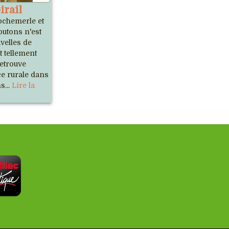
irail
lochemerle et
outons n'est
velles de
 tellement
retrouve
ce rurale dans
s...
Lire la