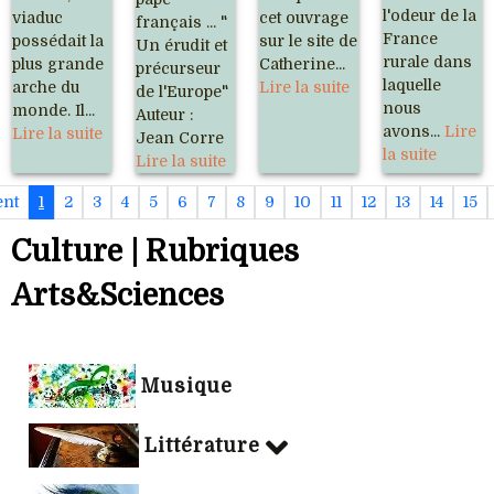
l'odeur de la
viaduc
cet ouvrage
français ... "
France
possédait la
sur le site de
Un érudit et
rurale dans
plus grande
Catherine...
précurseur
laquelle
arche du
Lire la suite
de l'Europe"
nous
monde. Il...
Auteur :
avons...
Lire
Lire la suite
Jean Corre
la suite
Lire la suite
ent
1
2
3
4
5
6
7
8
9
10
11
12
13
14
15
Culture | Rubriques
Arts&Sciences
Musique
Littérature