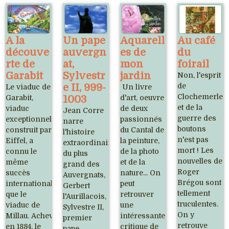
A la
Un pape
Aquarell
Au café
découve
auvergn
es de
du
rte de
at,
mon
foirail
Garabit
Sylvestr
jardin
Non, l'esprit
e II, 999-
de
Le viaduc de
Un livre
Clochemerle
Garabit,
1003
d'art, oeuvre
et de la
viaduc
de deux
Jean Corre
guerre des
exceptionnel,
passionnés
narre
boutons
construit par
du Cantal de
l'histoire
n'est pas
Eiffel, a
la peinture,
extraordinaire
mort ! Les
connu le
de la photo
du plus
nouvelles de
même
et de la
grand des
Roger
succès
nature... On
Auvergnats,
Brégou sont
international
peut
Gerbert
tellement
que le
retrouver
l'Aurillacois,
truculentes.
viaduc de
une
Sylvestre II,
On y
Millau. Achevé
intéressante
premier
retrouve
en 1884, le
critique de
pape