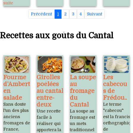
suite
Précédent
1
2
3
4
Suivant
Recettes aux goûts du Cantal
Fourme
Girolles
La soupe
Les
d'Ambert
poêlées
au
cabecou
en
au cantal
fromage
s de
salade
entre-
du
Frédou..
deux
Cantal
Sans doute
Le terme
l'un des plus
"cabecou"
Une recette
La soupe au
anciens
est la francis
facile à
fromage est
fromages de
orthographiq
réaliser qui
un mets
France,
de
apportera la
traditionnel