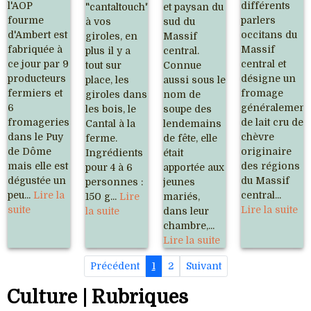
l'AOP
différents
"cantaltouch"
et paysan du
fourme
parlers
à vos
sud du
d'Ambert est
occitans du
giroles, en
Massif
fabriquée à
Massif
plus il y a
central.
ce jour par 9
central et
tout sur
Connue
producteurs
désigne un
place, les
aussi sous le
fermiers et
fromage
giroles dans
nom de
6
généralement
les bois, le
soupe des
fromageries
de lait cru de
Cantal à la
lendemains
dans le Puy
chèvre
ferme.
de fête, elle
de Dôme
originaire
Ingrédients
était
mais elle est
des régions
pour 4 à 6
apportée aux
dégustée un
du Massif
personnes :
jeunes
peu...
Lire la
central...
150 g...
Lire
mariés,
suite
Lire la suite
la suite
dans leur
chambre,...
Lire la suite
Précédent
1
2
Suivant
Culture | Rubriques