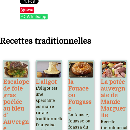
Save
Whatsapp
Recettes traditionnelles
Escalope
L'aligot
la
La potée
de foie
Fouace
auvergn
L'aligot est
gras
une
ou
ate de
spécialité
poêlée
Fougass
Mamie
culinaire
au bleu
e
Marguer
rurale
d'
ite
La fouace,
traditionnelle
Auvergn
fouasse ou
Recette
française
foassa du
e
incontournabl