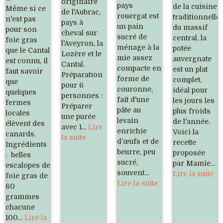
originaire
pays
de la cuisine
Même si ce
de l'Aubrac,
rouergat est
traditionnelle
n'est pas
pays à
un pain
du massif
pour son
cheval sur
sucré de
central, la
foie gras
l'Aveyron, la
ménage à la
potée
que le Cantal
Lozère et le
mie assez
auvergnate
est connu, il
Cantal.
compacte en
est un plat
faut savoir
Préparation
forme de
complet,
que
pour 6
couronne,
idéal pour
quelques
personnes :
fait d'une
les jours les
fermes
Préparer
pâte au
plus froids
locales
une purée
levain
de l'année.
élèvent des
avec 1...
Lire
enrichie
Voici la
canards.
la suite
d’œufs et de
recette
Ingrédients
beurre, peu
proposée
: belles
sucré,
par Mamie...
escalopes de
souvent...
Lire la suite
foie gras de
Lire la suite
60
grammes
chacune
100...
Lire la