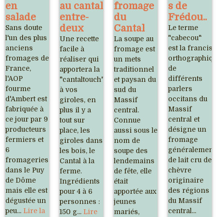
en
au cantal
fromage
s de
salade
entre-
du
Frédou..
deux
Cantal
Sans doute
Le terme
l'un des plus
"cabecou"
Une recette
La soupe au
anciens
est la francis
facile à
fromage est
fromages de
orthographiq
réaliser qui
un mets
France,
de
apportera la
traditionnel
l'AOP
différents
"cantaltouch"
et paysan du
fourme
parlers
à vos
sud du
d'Ambert est
occitans du
giroles, en
Massif
fabriquée à
Massif
plus il y a
central.
ce jour par 9
central et
tout sur
Connue
producteurs
désigne un
place, les
aussi sous le
fermiers et
fromage
giroles dans
nom de
6
généralement
les bois, le
soupe des
fromageries
de lait cru de
Cantal à la
lendemains
dans le Puy
chèvre
ferme.
de fête, elle
de Dôme
originaire
Ingrédients
était
mais elle est
des régions
pour 4 à 6
apportée aux
dégustée un
du Massif
personnes :
jeunes
peu...
Lire la
central...
150 g...
Lire
mariés,