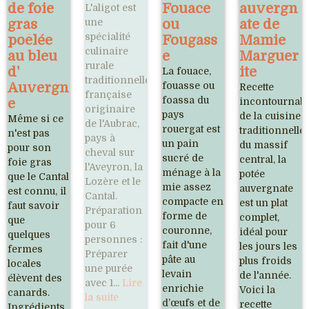
de foie
Fouace
auvergn
L'aligot est
gras
une
ou
ate de
spécialité
poêlée
Fougass
Mamie
culinaire
au bleu
e
Marguer
rurale
d'
ite
La fouace,
traditionnelle
Auvergn
fouasse ou
Recette
française
foassa du
e
incontournabl
originaire
pays
de la cuisine
Même si ce
de l'Aubrac,
rouergat est
traditionnelle
n'est pas
pays à
un pain
du massif
pour son
cheval sur
sucré de
central, la
foie gras
l'Aveyron, la
ménage à la
potée
que le Cantal
Lozère et le
mie assez
auvergnate
est connu, il
Cantal.
compacte en
est un plat
faut savoir
Préparation
forme de
complet,
que
pour 6
couronne,
idéal pour
quelques
personnes :
fait d'une
les jours les
fermes
Préparer
pâte au
plus froids
locales
une purée
levain
de l'année.
élèvent des
avec 1...
Lire
enrichie
Voici la
canards.
la suite
d’œufs et de
recette
Ingrédients