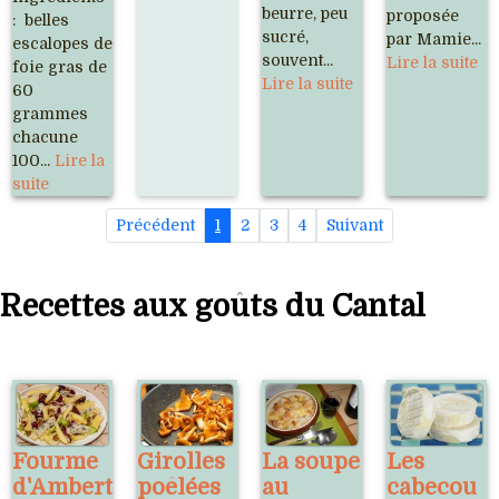
beurre, peu
proposée
: belles
sucré,
par Mamie...
escalopes de
souvent...
Lire la suite
foie gras de
Lire la suite
60
grammes
chacune
100...
Lire la
suite
Précédent
1
2
3
4
Suivant
Recettes aux goûts du Cantal
Fourme
Girolles
La soupe
Les
d'Ambert
poêlées
au
cabecou