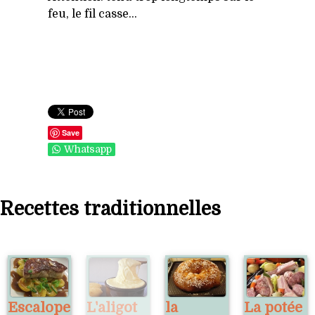
feu, le fil casse...
Save
Whatsapp
Recettes traditionnelles
Escalope
L'aligot
la
La potée