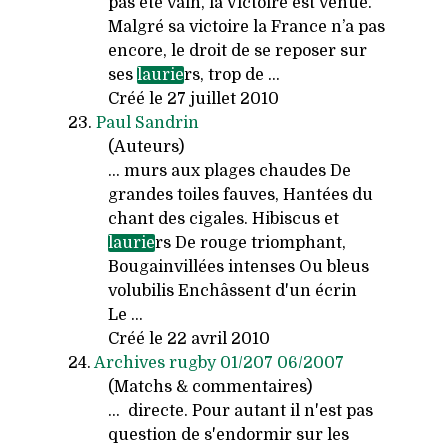
pas été vain, la Victoire est venue.
Malgré sa victoire la France n’a pas
encore, le droit de se reposer sur
ses
laurie
rs, trop de ...
Créé le 27 juillet 2010
23.
Paul Sandrin
(Auteurs)
... murs aux plages chaudes De
grandes toiles fauves, Hantées du
chant des cigales. Hibiscus et
laurie
rs De rouge triomphant,
Bougainvillées intenses Ou bleus
volubilis Enchâssent d'un écrin
Le ...
Créé le 22 avril 2010
24.
Archives rugby 01/207 06/2007
(Matchs & commentaires)
... directe. Pour autant il n'est pas
question de s'endormir sur les