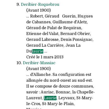
9.
Deribier-Roquebrou
(Avant 1900)
... Robert, Géraud Guerin, Hugues
de Cabannes, Guillaume d'Aletz,
Géraud de Palat de Requiran,
Etienne del Valat, Bernard Obrier,
Geraud Labrosse, Denis Ponsignac,
Geraud La Carrière, Jean La
Du
laurie
...
Créé le 1 mars 2013
10.
Deribier-Massiac
(Avant 1900)
... d'Allanche. Sa configuration est
allongée du nord-ouest au sud-est.
Il se compose de douze communes,
savoir : Auriac, Bonnac, la Chapelle-
Laurent,
Laurie
, Leyvaux, St-Mary-
Ie-Cros, St-Mary-le-PIain,