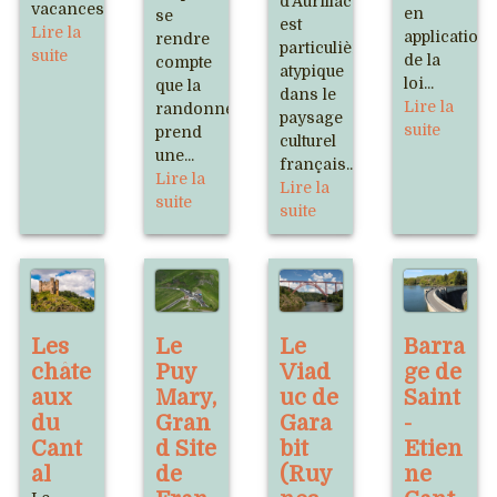
d’Aurillac
vacances.
en
se
est
Lire la
application
rendre
particulièrement
suite
de la
compte
atypique
loi...
que la
dans le
Lire la
randonnée
paysage
suite
prend
culturel
une...
français...
Lire la
Lire la
suite
suite
Les
Le
Le
Barra
châte
Puy
Viad
ge de
aux
Mary,
uc de
Saint
du
Gran
Gara
-
Cant
d Site
bit
Etien
al
de
(Ruy
ne