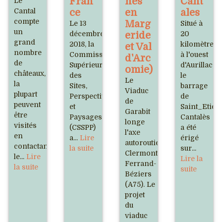
Fran
nes
Cant
Le
Cantal
ce
en
ales
compte
Marg
Le 13
Situé à
un
décembre
eride
20
grand
2018, la
kilomètres
et Val
nombre
Commission
à l'ouest
d'Arc
de
Supérieure
d'Aurillac,
omie)
châteaux,
des
le
Le
la
Sites,
barrage
Viaduc
plupart
Perspectives
de
de
peuvent
et
Saint_Etien
Garabit
être
Paysages
Cantalès
longe
visités
(CSSPP)
a été
l'axe
en
a...
Lire
érigé
autoroutier
contactant
la suite
sur...
Clermont-
le...
Lire
Lire la
Ferrand-
la suite
suite
Béziers
(A75). Le
projet
du
viaduc