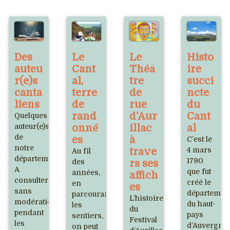
Des
Le
Le
Histo
auteu
Cant
Théâ
ire
r(e)s
al,
tre
succi
canta
terre
de
ncte
liens
de
rue
du
rand
d'Aur
Cant
Quelques
auteur(e)s
onné
illac
al
de
es
à
C’est le
notre
trave
4 mars
Au fil
département.
1790
des
rs ses
A
que fut
années,
affich
consulter
créé le
en
es
sans
départemen
parcourant
L’histoire
modération
du haut-
les
du
pendant
pays
sentiers,
Festival
les
d’Auvergne
on peut