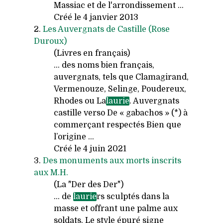
Massiac et de l'arrondissement ...
Créé le 4 janvier 2013
2.
Les Auvergnats de Castille (Rose
Duroux)
(Livres en français)
... des noms bien français,
auvergnats, tels que Clamagirand,
Vermenouze, Selinge, Poudereux,
Rhodes ou La
laurie
. Auvergnats
castille verso De « gabachos » (*) à
commerçant respectés Bien que
l’origine ...
Créé le 4 juin 2021
3.
Des monuments aux morts inscrits
aux M.H.
(La "Der des Der")
... de
laurie
rs sculptés dans la
masse et offrant une palme aux
soldats. Le style épuré signe