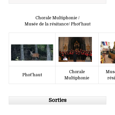
Chorale Multiphonie /
Musée de la résitance/ Phot'haut
Chorale
Musé
Phot'haut
Multiphonie
rés
Sorties