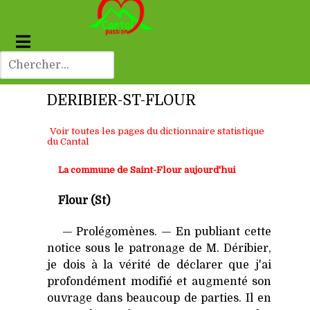
DERIBIER-ST-FLOUR
Voir toutes les pages du dictionnaire statistique
du Cantal
La commune d
e Saint-Flour
aujourd'hui
Flour (St)
— Prolégomènes. — En publiant cette
notice sous le patronage de M. Déribier,
je dois à la vérité de déclarer que j'ai
profondément modifié et augmenté son
ouvrage dans beaucoup de parties. Il en