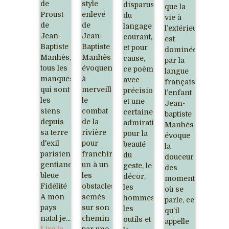
de
style
disparus
que la
Proust
enlevé
du
vie à
de
de
langage
l’extérieur
Jean-
Jean-
courant,
est
Baptiste
Baptiste
et pour
dominée
Manhès,
Manhès
cause,
par la
tous les
évoquent
ce poème décrit,
langue
manques
à
avec
française,
qui sont
merveille
précision
l’enfant
les
le
et une
Jean-
siens
combat
certaine
baptiste
depuis
de la
admiration
Manhès
sa terre
rivière
pour la
évoque
d'exil
pour
beauté
la
parisienne.
franchir
du
douceur
gentiane
un à un
geste, le
des
bleue
les
décor,
moments
Fidélité
obstacles
les
où se
A mon
semés
hommes,
parle, ce
pays
sur son
les
qu’il
natal je...
chemin
outils et
appelle
Lire la
par une