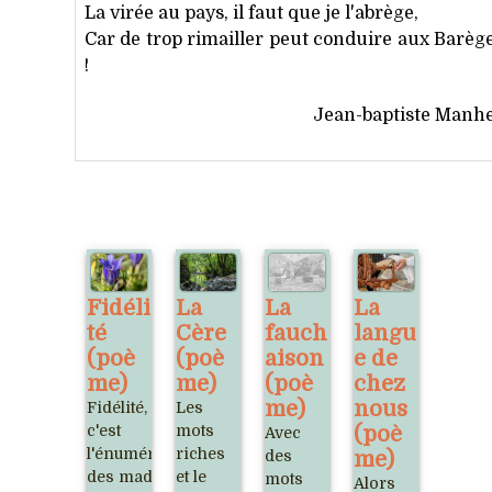
La virée au pays, il faut que je l'abrège,
Car de trop rimailler peut conduire aux Barèg
!
Jean-baptiste Manh
Fidéli
La
La
La
té
Cère
fauch
langu
(poè
(poè
aison
e de
me)
me)
(poè
chez
me)
nous
Fidélité,
Les
c'est
mots
(poè
Avec
l'énumération
riches
des
me)
des madeleines
et le
mots
Alors