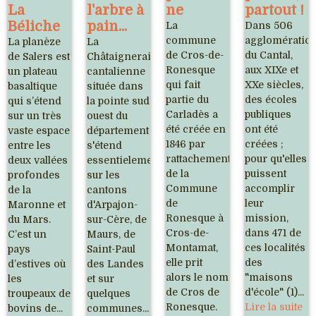
La
l'arbre à
ne
partout !
Béliche
pain...
La
Dans 506
commune
agglomératio
La planèze
La
de Cros-de-
du Cantal,
de Salers est
Châtaigneraie
Ronesque
aux XIXe et
un plateau
cantalienne
qui fait
XXe siècles,
basaltique
située dans
partie du
des écoles
qui s’étend
la pointe sud
Carladès a
publiques
sur un très
ouest du
été créée en
ont été
vaste espace
département
1846 par
créées ;
entre les
s'étend
rattachement
pour qu'elles
deux vallées
essentielement
de la
puissent
profondes
sur les
Commune
accomplir
de la
cantons
de
leur
Maronne et
d'Arpajon-
Ronesque à
mission,
du Mars.
sur-Cère, de
Cros-de-
dans 471 de
C’est un
Maurs, de
Montamat,
ces localités
pays
Saint-Paul
elle prit
des
d’estives où
des Landes
alors le nom
"maisons
les
et sur
de Cros de
d'école" (1)...
troupeaux de
quelques
Ronesque.
Lire la suite
bovins de...
communes...