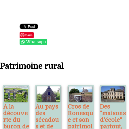
Save
Whatsapp
Patrimoine rural
A la
Au pays
Cros de
Des
découve
des
Ronesqu
"maisons
rte du
sécadou
e et son
d'école"
buron de
s et de
patrimoi
partout,