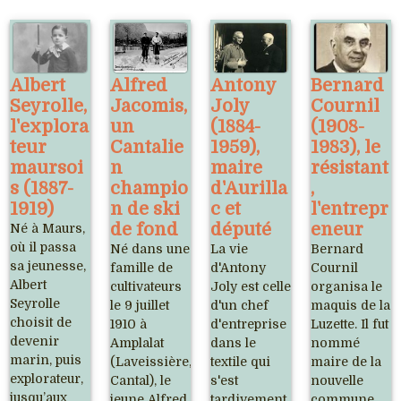
Albert
Alfred
Antony
Bernard
Seyrolle,
Jacomis,
Joly
Cournil
l'explora
un
(1884-
(1908-
teur
Cantalie
1959),
1983), le
maursoi
n
maire
résistant
s (1887-
champio
d'Aurilla
,
1919)
n de ski
c et
l'entrepr
de fond
député
eneur
Né à Maurs,
où il passa
Né dans une
La vie
Bernard
sa jeunesse,
famille de
d'Antony
Cournil
Albert
cultivateurs
Joly est celle
organisa le
Seyrolle
le 9 juillet
d'un chef
maquis de la
choisit de
1910 à
d'entreprise
Luzette. Il fut
devenir
Amplalat
dans le
nommé
marin, puis
(Laveissière,
textile qui
maire de la
explorateur,
Cantal), le
s'est
nouvelle
jusqu’aux
jeune Alfred
tardivement
commune