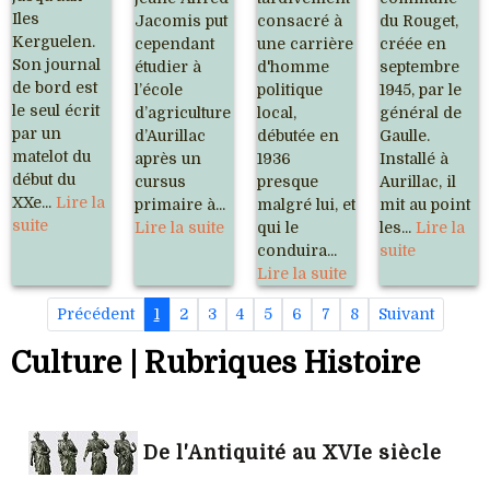
Iles
Jacomis put
consacré à
du Rouget,
Kerguelen.
cependant
une carrière
créée en
Son journal
étudier à
d'homme
septembre
de bord est
l’école
politique
1945, par le
le seul écrit
d’agriculture
local,
général de
par un
d’Aurillac
débutée en
Gaulle.
matelot du
après un
1936
Installé à
début du
cursus
presque
Aurillac, il
XXe...
Lire la
primaire à...
malgré lui, et
mit au point
suite
Lire la suite
qui le
les...
Lire la
conduira...
suite
Lire la suite
Précédent
1
2
3
4
5
6
7
8
Suivant
Culture | Rubriques Histoire
De l'Antiquité au XVIe siècle