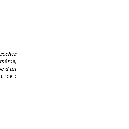
 rocher
r même,
pé d’un
ource :