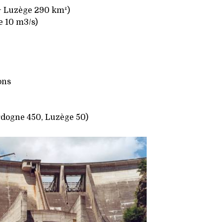
+ Luzège 290 km²)
 10 m3/s)
ons
rdogne 450, Luzège 50)