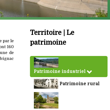
Territoire | Le
e par le
patrimoine
dont 160
mune de
lvignac
Patrimoine industriel
Patrimoine rural