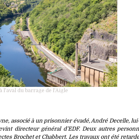
 l'aval du barrage de l'Aigle
ne, associé à un prisonnier évadé, André Decelle, l
evint directeur général d’EDF. Deux autres person
tectes Brochet et Chabbert. Les travaux ont été retard