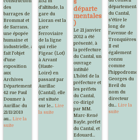
du conseil
construction
1152 m
s
départemental
des
d'altitude, la
départe
du Cantal,
barrages de
gare du
mentales
s'étire le
Brommat et
Lioran est la
)
long de
de Sarrans,
gare
Le 21 janvier
l'avenue de
une épopée
ferroviaire
2012 a été
Tronquières.
humaine et
de la ligne
présenté, à
Il est
industrielle, a
qui relie
la préfecture
également
fait l'objet
Figeac (Lot)
du Cantal, un
connu
d'une
à Arvant
ouvrage
comme
exposition
(Haute-
intitulé
l'hippodrome
aux
Loire) en
L'hôtel de la
Georges du
Archives
passant par
préfecture et
Breil du
Départementales,
Aurillac
les préfets
nom du
42 rue Paul
(Cantal), elle
du Cantal,
directeur
Doumer à
est située
co-dirigé
du...
Lire la
Aurillac du
sur le...
Lire
par MM.
suite
21/11/2013
la suite
Marc-René
au...
Lire la
Bayle, préfet
suite
du Cantal, et
Edouard...