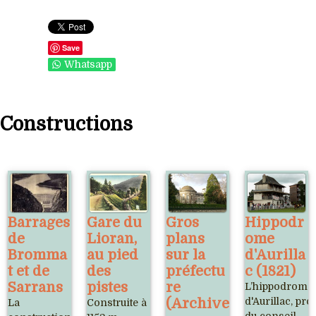
Save
Whatsapp
Constructions
Barrages
Gare du
Gros
Hippodr
de
Lioran,
plans
ome
Bromma
au pied
sur la
d'Aurilla
t et de
des
préfectu
c (1821)
Sarrans
pistes
re
L’hippodrome
(Archive
d'Aurillac, pro
La
Construite à