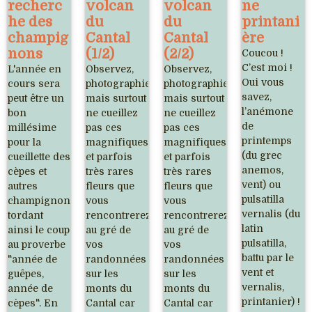
recherc
volcan
volcan
ne
he des
du
du
printani
champig
Cantal
Cantal
ère
nons
(1/2)
(2/2)
Coucou !
C’est moi !
L'année en
Observez,
Observez,
Oui vous
cours sera
photographiez,
photographiez,
savez,
peut être un
mais surtout
mais surtout
l’anémone
bon
ne cueillez
ne cueillez
de
millésime
pas ces
pas ces
printemps
pour la
magnifiques
magnifiques
(du grec
cueillette des
et parfois
et parfois
anemos,
cèpes et
très rares
très rares
vent) ou
autres
fleurs que
fleurs que
pulsatilla
champignons,
vous
vous
vernalis (du
tordant
rencontrerez
rencontrerez
latin
ainsi le coup
au gré de
au gré de
pulsatilla,
au proverbe
vos
vos
battu par le
"année de
randonnées
randonnées
vent et
guêpes,
sur les
sur les
vernalis,
année de
monts du
monts du
printanier) !
cèpes". En
Cantal car
Cantal car