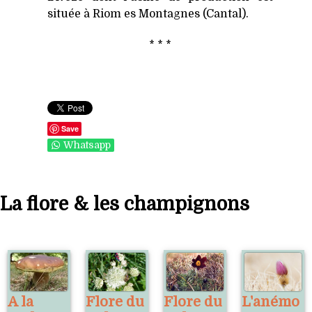
située à Riom es Montagnes (Cantal).
* * *
Save
Whatsapp
La flore & les champignons
A la
Flore du
Flore du
L'anémo