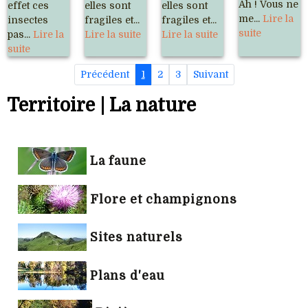
Ah ! Vous ne
effet ces
elles sont
elles sont
me...
Lire la
insectes
fragiles et...
fragiles et...
suite
pas...
Lire la
Lire la suite
Lire la suite
suite
Précédent
1
2
3
Suivant
Territoire | La nature
La faune
Flore et champignons
Sites naturels
Plans d'eau