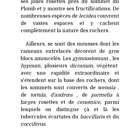
ses jolies rosettes près du sommet du
Plomb et y montre ses fructifications. De
nombreuses espèces de
lecidea
couvrent
de vastes espaces et y cachent
complètement la nature des rochers.
Ailleurs, se sont des mousses dont les
rameaux entrelacés décorent de gros
blocs amoncelés. Les
gymnostomum ,
les
hypnum,
plusieurs
dicranum,
végètent
avec une rapidité extraordinaire et
s'étendent sur la base des rochers, dont
les sommets sont couverts de
weissia
,
de
tortula, d'andrœa ,
de
parmelia
à
larges rosettes et de
cenomice,
parmi
lesquels on distingue çà et là les
tubercules écartates du
baccillaris
et du
cocciferus.