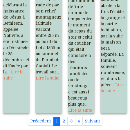
couramment
célébrant la
rude de par
abrite à la
définie
naissance
son relief
fois l'étable,
comme le
de Jésus à
montagneux
la grange et
temps entre
Bethléem,
(altitude
la partie
le moment
appelée
variant
habitation,
du repas du
Nativité, a
entre 215 m
par la suite
soir et celui
été instituée
au bord du
la maison
du coucher
au IVe siècle,
Lot à 1855 m
sera
qui était
le 25
au sommet
séparée. La
consacré à
décembre, et
du Plomb du
famille,
des
diffusée par
Cantal). Le
souvent
réunions
la...
Lire la
travail sur...
nombreuse,
familiales
suite
Lire la suite
vit dans la
ou de
pièce...
Lire
voisinage,
la suite
c'est aussi
beaucoup
plus que...
Lire la suite
Précédent
1
2
3
4
Suivant