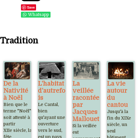
Save
Whatsapp
Tradition
De la
L'habitat
La
La vie
Nativité
d'autrefo
veillée
autour
à Noël
is
racontée
du
par
cantou
Bien que le
Le Cantal,
terme "Noël"
bien
Jacques
Jusqu'à la
soit attesté à
qu'ayant une
Mallouet
fin du XIXe
partir
ouverture
siècle, un
Si la veillée
XIIe siècle, la
vers le sud,
seul
est
fête
est un pays
bâtiment