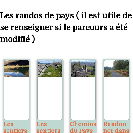
Les randos de pays ( il est utile de
se renseigner si le parcours a été
modifié )
Les
Les
Chemins
Randon
sentiers
sentiers
du Pays
ner dans