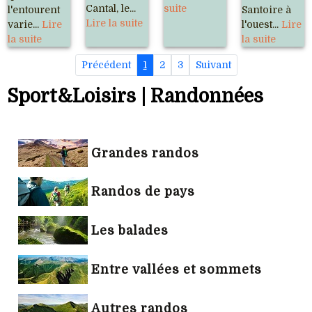
Cantal, le...
suite
l'entourent
Santoire à
Lire la suite
varie...
Lire
l'ouest...
Lire
la suite
la suite
Précédent
1
2
3
Suivant
Sport&Loisirs | Randonnées
Grandes randos
Randos de pays
Les balades
Entre vallées et sommets
Autres randos