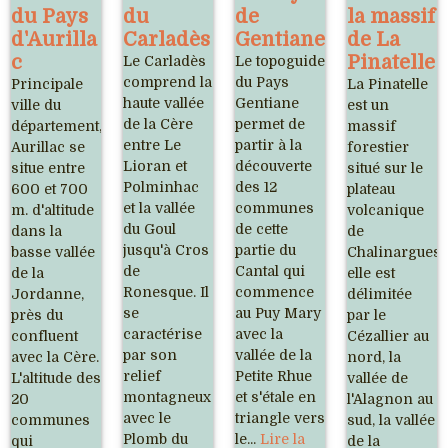
du Pays
du
de
la massif
d'Aurilla
Carladès
Gentiane
de La
c
Pinatelle
Le Carladès
Le topoguide
comprend la
du Pays
Principale
La Pinatelle
haute vallée
Gentiane
ville du
est un
de la Cère
permet de
département,
massif
entre Le
partir à la
Aurillac se
forestier
Lioran et
découverte
situe entre
situé sur le
Polminhac
des 12
600 et 700
plateau
et la vallée
communes
m. d'altitude
volcanique
du Goul
de cette
dans la
de
jusqu'à Cros
partie du
basse vallée
Chalinargues,
de
Cantal qui
de la
elle est
Ronesque. Il
commence
Jordanne,
délimitée
se
au Puy Mary
près du
par le
caractérise
avec la
confluent
Cézallier au
par son
vallée de la
avec la Cère.
nord, la
relief
Petite Rhue
L'altitude des
vallée de
montagneux
et s'étale en
20
l'Alagnon au
avec le
triangle vers
communes
sud, la vallée
Plomb du
le...
Lire la
qui
de la