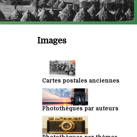
Images
Cartes postales anciennes
Photothèques par auteurs