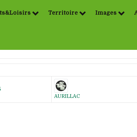
ts&Loisirs
Territoire
Images
5
AURILLAC