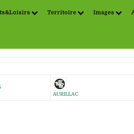
ts&Loisirs
Territoire
Images
5
AURILLAC