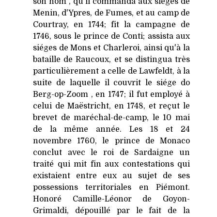
son nom , qu'il commanda aux siéges de
Menin, d'Ypres, de Fumes, et au camp de
Courtray, en 1744; fit la campagne de
1746, sous le prince de Conti; assista aux
siéges de Mons et Charleroi, ainsi qu'à la
bataille de Raucoux, et se distingua très
particulièrement a celle de Lawfeldt, à la
suite de laquelle il couvrit le siége do
Berg-op-Zoom , en 1747; il fut employé à
celui de Maëstricht, en 1748, et reçut le
brevet de maréchal-de-camp, le 10 mai
de la même année. Les 18 et 24
novembre 1760, le prince de Monaco
conclut avec le roi de Sardaigne un
traité qui mit fin aux contestations qui
existaient entre eux au sujet de ses
possessions territoriales en Piémont.
Honoré Camille-Léonor de Goyon-
Grimaldi, dépouillé par le fait de la