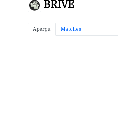
BRIVE
Aperçu
Matches
Bonus off:
10
Bonus déf:
2
Ville: