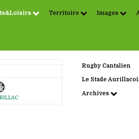
ts&Loisirs
Territoire
Images
Sport | Rubriq
Rugby Cantalien
Le Stade Aurillacoi
Archives
RILLAC