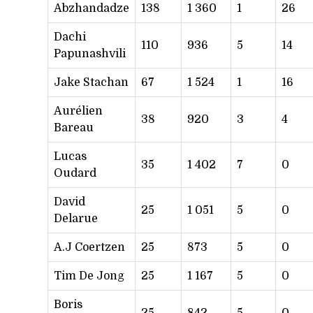
Abzhandadze
138
1 360
1
26
Dachi
110
936
5
14
Papunashvili
Jake Stachan
67
1 524
1
16
Aurélien
38
920
3
4
Bareau
Lucas
35
1 402
7
0
Oudard
David
25
1 051
5
0
Delarue
A.J Coertzen
25
873
5
0
Tim De Jong
25
1 167
5
0
Boris
25
842
5
0