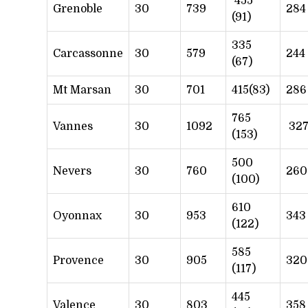
455
Grenoble
30
739
284
(91)
335
Carcassonne
30
579
244
(67)
Mt Marsan
30
701
415(83)
286
765
Vannes
30
1092
32
(153)
500
Nevers
30
760
260
(100)
610
Oyonnax
30
953
343
(122)
585
Provence
30
905
320
(117)
445
Valence
30
803
358