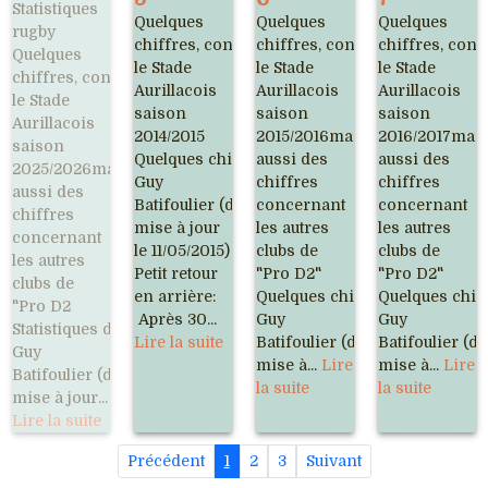
Statistiques
Quelques
Quelques
Quelques
rugby
chiffres, concernant
chiffres, concernant
chiffres, con
Quelques
le Stade
le Stade
le Stade
chiffres, concernant
Aurillacois
Aurillacois
Aurillacois
le Stade
saison
saison
saison
Aurillacois
2014/2015
2015/2016mais
2016/2017mai
saison
Quelques chiffres & statistiques de
aussi des
aussi des
2025/2026mais
Guy
chiffres
chiffres
aussi des
Batifoulier (dernière
concernant
concernant
chiffres
mise à jour
les autres
les autres
concernant
le 11/05/2015)
clubs de
clubs de
les autres
Petit retour
"Pro D2"
"Pro D2"
clubs de
en arrière:
Quelques chiffres & statistiqu
Quelques chiff
"Pro D2
Après 30...
Guy
Guy
Statistiques de
Lire la suite
Batifoulier (dernière
Batifoulier (d
Guy
mise à...
Lire
mise à...
Lire
Batifoulier (dernière
la suite
la suite
mise à jour...
Lire la suite
Précédent
1
2
3
Suivant