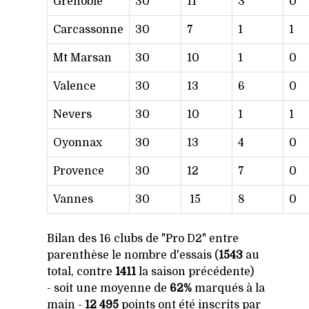
Grenoble
30
11
3
0
Carcassonne
30
7
1
1
Mt Marsan
30
10
1
0
Valence
30
13
6
0
Nevers
30
10
1
1
Oyonnax
30
13
4
0
Provence
30
12
7
0
Vannes
30
15
8
0
Bilan des 16 clubs de "Pro D2" entre
parenthèse le nombre d'essais (
1543
au
total, contre
1411
la saison précédente)
- soit une moyenne de
62%
marqués à la
main -
12 495
points ont été inscrits par