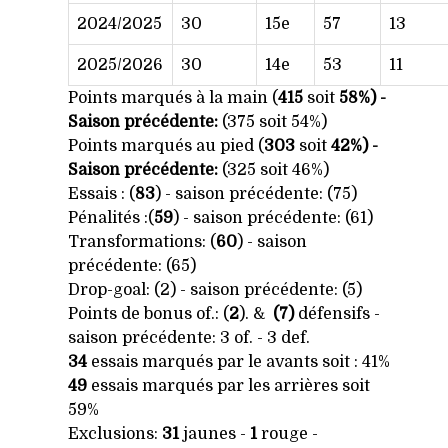
2024/2025
30
15e
57
13
2025/2026
30
14e
53
11
Points marqués à la main
(
415
soit
58
%)
-
Saison précédente:
(375 soit 54%)
Points marqués au pied
(
303
soit
42
%) -
Saison précédente:
(325 soit 46%)
Essais : (
83
) - saison précédente: (75)
Pénalités
:(
59
) - saison précédente: (61)
Transformations: (
60
) - saison
précédente: (65)
Drop-goal: (
2) - saison précédente:
(5)
Points de bonus of.
:
(
2
). &
(7)
défensifs -
saison précédente: 3 of. - 3 def.
34
essais
marqués
par le avants soit
: 41
%
49
essais marqués par les arrières soit
59%
Exclusions:
31
jaunes -
1
rouge -