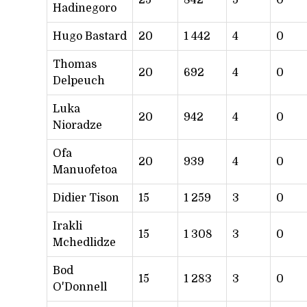
Hadinegoro
Hugo Bastard
20
1 442
4
0
Thomas
20
692
4
0
Delpeuch
Luka
20
942
4
0
Nioradze
Ofa
20
939
4
0
Manuofetoa
Didier Tison
15
1 259
3
0
Irakli
15
1 308
3
0
Mchedlidze
Bod
15
1 283
3
0
O'Donnell