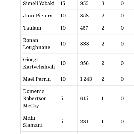
Simeli Yabaki
15
955
3
0
JuunPieters
10
858
2
0
Taulani
10
457
2
0
Ronan
10
838
2
0
Loughnane
Giorgi
10
956
2
0
Kartvelishvili
Maël Perrin
10
1 243
2
0
Domenic
Robertson
5
615
1
0
McCoy
Mdhi
5
281
1
0
Slamani