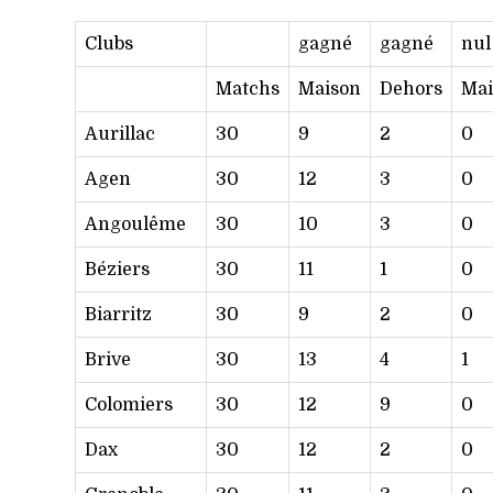
Clubs
gagné
gagné
nul
Matchs
Maison
Dehors
Mai
Aurillac
30
9
2
0
Agen
30
12
3
0
Angoulême
30
10
3
0
Béziers
30
11
1
0
Biarritz
30
9
2
0
Brive
30
13
4
1
Colomiers
30
12
9
0
Dax
30
12
2
0