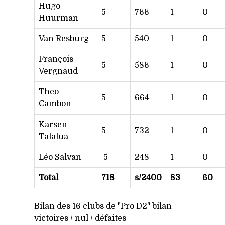
Hugo
5
766
1
0
Huurman
Van Resburg
5
540
1
0
François
5
586
1
0
Vergnaud
Theo
5
664
1
0
Cambon
Karsen
5
732
1
0
Talalua
Léo Salvan
5
248
1
0
Total
718
s/2400
83
60
Bilan des 16 clubs de "Pro D2" bilan
victoires / nul / défaites