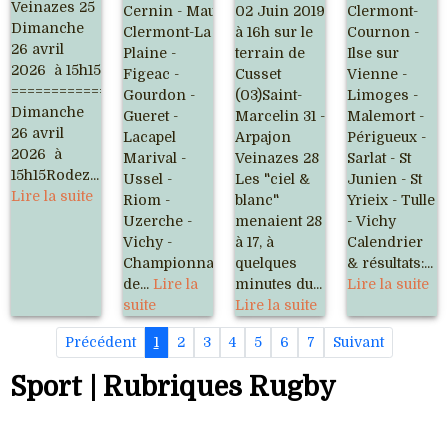
Veinazes 25
Cernin - Mauriac -
02 Juin 2019
Clermont-
Dimanche
Clermont-La
à 16h sur le
Cournon -
26 avril
Plaine -
terrain de
Ilse sur
2026 à 15h15
Figeac -
Cusset
Vienne -
=========================================
Gourdon -
(03)Saint-
Limoges -
Dimanche
Gueret -
Marcelin 31 -
Malemort -
26 avril
Lacapel
Arpajon
Périgueux -
2026 à
Marival -
Veinazes 28
Sarlat - St
15h15Rodez...
Ussel -
Les "ciel &
Junien - St
Lire la suite
Riom -
blanc"
Yrieix - Tulle
Uzerche -
menaient 28
- Vichy
Vichy -
à 17, à
Calendrier
Championnat
quelques
& résultats:...
de...
Lire la
minutes du...
Lire la suite
suite
Lire la suite
Précédent
1
2
3
4
5
6
7
Suivant
Sport | Rubriques Rugby