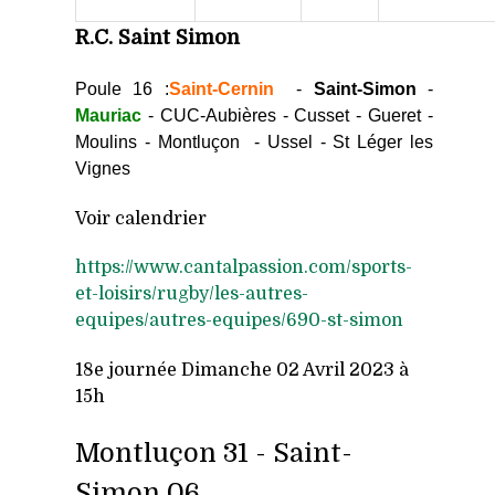
R.C. Saint Simon
Poule 16 :
S
aint-Cernin
-
Saint-Simon
-
Mauriac
- CUC-Aubières - Cusset - Gueret -
Moulins - Montluçon
- Ussel - St Léger les
Vignes
Voir calendrier
https://www.cantalpassion.com/sports-
et-loisirs/rugby/les-autres-
equipes/autres-equipes/690-st-simon
18e j
ournée Dimanche 02 Avril 2023 à
15h
Montluçon 31 -
Saint-
Simon 06