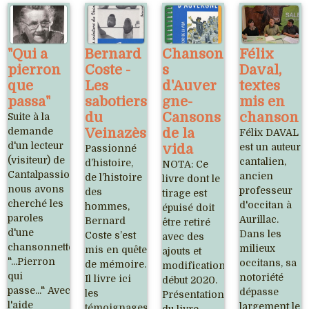
"Qui a
Bernard
Chanson
Félix
pierron
Coste -
s
Daval,
que
Les
d'Auver
textes
passa"
sabotiers
gne-
mis en
du
Cansons
chanson
Suite à la
demande
Veinazès
de la
Félix DAVAL
d'un lecteur
vida
est un auteur
Passionné
(visiteur) de
cantalien,
d’histoire,
NOTA: Ce
Cantalpassion
ancien
de l’histoire
livre dont le
nous avons
professeur
des
tirage est
cherché les
d'occitan à
hommes,
épuisé doit
paroles
Aurillac.
Bernard
être retiré
d'une
Dans les
Coste s’est
avec des
chansonnette
milieux
mis en quête
ajouts et
"...Pierron
occitans, sa
de mémoire.
modifications
qui
notoriété
Il livre ici
début 2020.
passe..." Avec
dépasse
les
Présentation
l'aide
largement le
témoignages
du livre