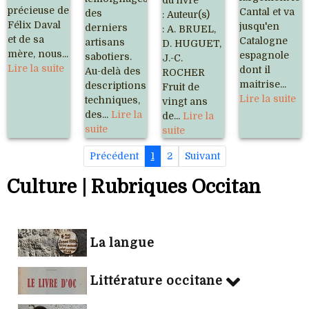
précieuse de
Cantal et va
des
: Auteur(s)
Félix Daval
jusqu'en
derniers
: A. BRUEL,
et de sa
Catalogne
artisans
D. HUGUET,
mère, nous...
espagnole
sabotiers.
J.-C.
Lire la suite
dont il
Au-delà des
ROCHER
maitrise...
descriptions
Fruit de
Lire la suite
techniques,
vingt ans
des...
Lire la
de...
Lire la
suite
suite
Précédent
1
2
Suivant
Culture | Rubriques Occitan
La langue
Littérature occitane