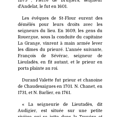
1B73 ; Pierre de Brugiers, seigneur
d'Andelat, le fut en 1601.
Les évêques de St-Flour eurent des
démêlés pour leurs droits avec les
seigneurs du lieu. En 1609, les gens du
Rouergue, sous la conduite du capitaine
La Grange, vinrent à main armée lever
les dîmes du prieuré. L'année suivante,
François de Sévérac, seigneur de
Lieuîadès, en fit autant, et le prieur en
porta plainte au roi.
Durand Valette fut prieur et chanoine
de Chaudesaigues en 1701. N. Chanet, en
1731, et N. Barlier, en 1761.
« La seigneurie de Lieutadès, dit
Audigier, est située sur une petite
rivière qui se jette dans la Truyère et