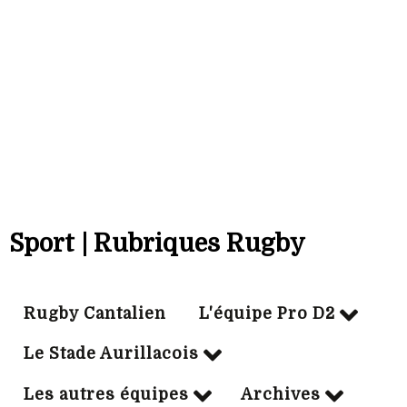
14/10/1993
Particip:
25
Tps jeu mn:
1259
Essais:
3
Sport | Rubriques Rugby
Rugby Cantalien
L'équipe Pro D2
Le Stade Aurillacois
Les autres équipes
Archives