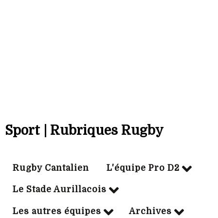
03/03/2002
Particip:
19
Tps jeu mn:
1167
Essais:
5
Sport | Rubriques Rugby
Rugby Cantalien
L'équipe Pro D2
Le Stade Aurillacois
Les autres équipes
Archives