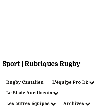
20/01/1999
Particip:
15
Tps jeu mn:
664
Essais:
1
Sport | Rubriques Rugby
Rugby Cantalien
L'équipe Pro D2
Le Stade Aurillacois
Les autres équipes
Archives