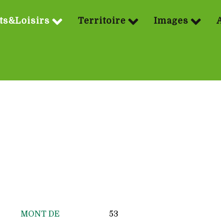
ts&Loisirs
Territoire
Images
MONT DE
53