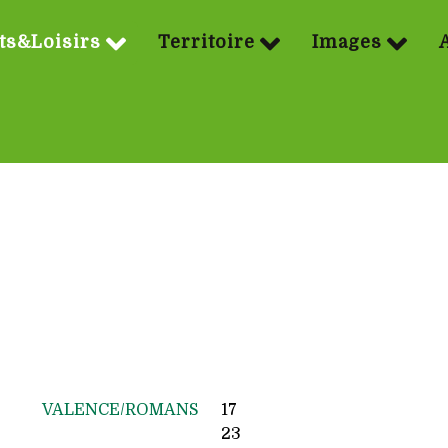
ts&Loisirs
Territoire
Images
VALENCE/ROMANS
17
23