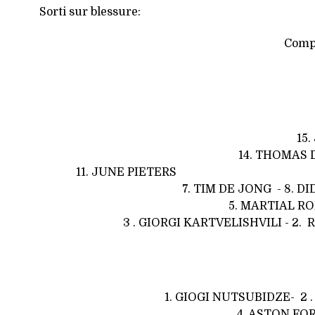
Sorti sur blessure:
Compo
15
14. THOMAS DELPEUC
11. JUNE PIET
7.
TIM DE JONG
- 8.
DI
5. MARTIAL R
3 . GIORGI KARTVELISHVILI - 2
1. GIOGI NUTSUBIDZE- 2 
4. ASTON FOR