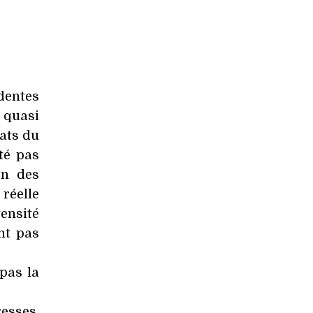
édentes
 quasi
tats du
té pas
on des
 réelle
ensité
nt pas
 pas la
esses.