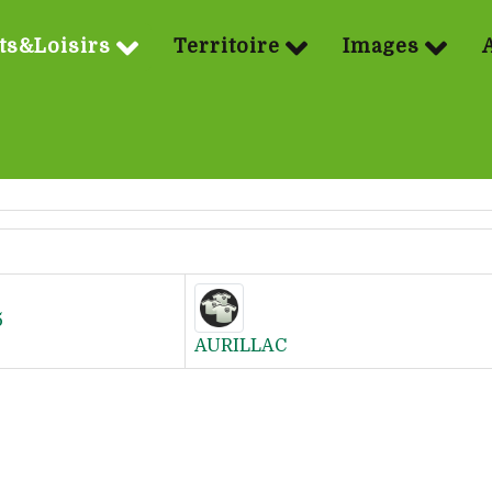
ts&Loisirs
Territoire
Images
5
AURILLAC