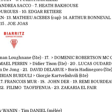
 ANDREA SACCO - 7. HEATH BAKHOUSE
URGUES - 10. EDGAR RETIERE
EN- 13. MATHIEU ACEBES (cap)- 14. ARTHUR BONNEVAL
15 . JOE JOAS
an Loughnane (51e) - 17. > DOMENIC ROBERTSON MC 
MAEL PERRIN > Didier Tison (51e) - 20 . LUCAS OUDARD
im De Jong - 21. DAVID DELARUE > Boris Hadinegoro (51e)
IRIAN BURDULI > Giorgie Kartvelishvili (61e)
 17. FRANCOIS MUR - 18. JOHN DER - 19. REMI BOURDEAU
2. FILIMO TAOFIFENUA - 23. ZAKARIA EL FAIR
my
WANIN - Tim DANIEL (mêlée)