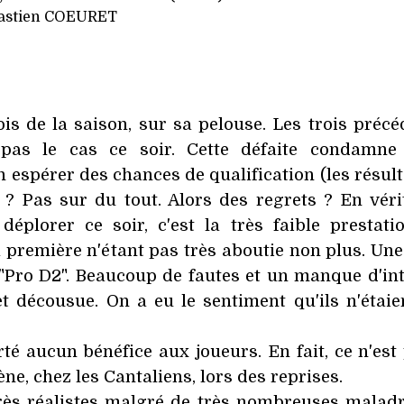
Bastien COEURET
fois de la saison, sur sa pelouse. Les trois préc
t pas le cas ce soir. Cette défaite condamne
n espérer des chances de qualification (les résul
t ? Pas sur du tout. Alors des regrets ? En véri
déplorer ce soir, c'est la très faible prestati
 première n'étant pas très aboutie non plus. Une
Pro D2". Beaucoup de fautes et un manque d'int
t décousue. On a eu le sentiment qu'ils n'étaie
rté aucun bénéfice aux joueurs. En fait, ce n'est
e, chez les Cantaliens, lors des reprises.
 très réalistes malgré de très nombreuses maladr