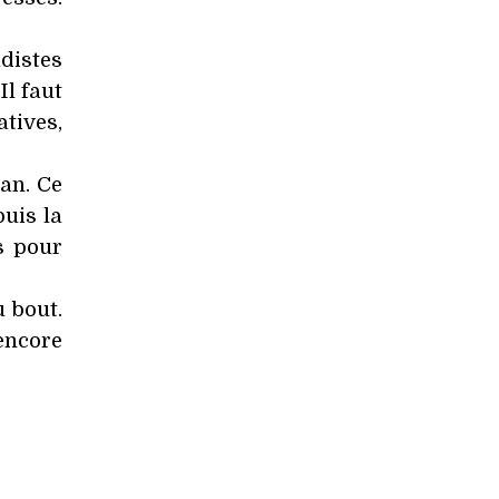
adistes
Il faut
tives,
an. Ce
puis la
s pour
u bout.
encore