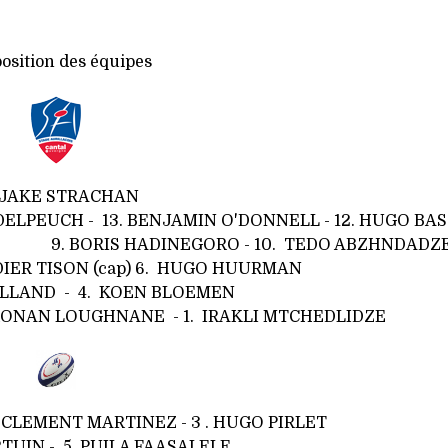
sition des équipes
. JAKE STRACHAN
H - 13.
BENJAMIN O'DONNELL
- 12.
HUGO BAS
ERS
9. BORIS HADINEGORO - 10. TEDO ABZHNDADZ
DIER TISON
(cap)
6. HUGO HUURMAN
OLLAND -
4.
KOEN BLOEMEN
. RONAN LOUGHNANE - 1. IRAKLI MTCHEDLIDZE
. CLEMENT MARTINEZ - 3 . HUGO PIRLET
TUIN - 5. PUILA FAASALELE