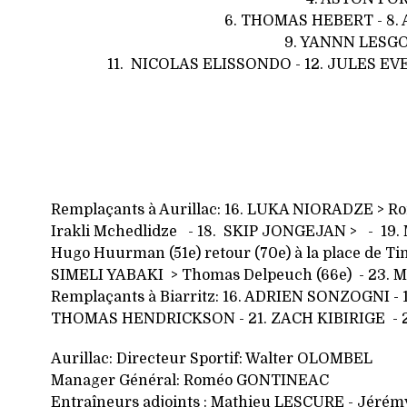
6. THOMAS HEBERT - 8.
9. YANNN LESGO
11. NICOLAS ELISSONDO - 12. JULES EV
Remplaçants à Aurillac: 16.
LUKA NIORADZE > Ron
Irakli Mchedlidze - 18. SKIP JONGEJAN > - 19. 
Hugo Huurman (51e) retour (70e) à la place de T
SIMELI YABAKI > Thomas Delpeuch (66e)
-
23. M
Remplaçants à Biarritz: 16. ADRIEN SONZOGNI -
THOMAS HENDRICKSON - 21. ZACH KIBIRIGE - 2
Aurillac: Directeur Sportif: Walter OLOMBEL
Manager Général:
Roméo GONTINEAC
Entraîneurs adjoints : Mathieu LESCURE - Jéré