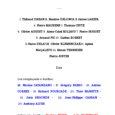
.......
1.
Thibaud DREAN 2. Maxime DELONCA 3
.
James LAKEPA
4.
Pierre MAURENS
5.
Thomas CEYTE
6.
Olivier AUGUST
8.
Aisea-Colati KOLIAVU
7.
Pierre HUGUET
9.
Arnaud PIC
10.
Gaëtan ROBERT
11.
Esava DELAI 12
.
Olivier KLEMENCZAK
13.
Apisai
NAQALEVU
14.
Simon TERNISIEN
Pierre JUSTES
Dax
Les remplaçants à Aurillac:
16. Nicolas CATANZANO - 1
7.
Grégory FABRO
- 18.
Adrien
CORBEX
-
19.
Richard FOURCADE
-
20.
Théo NANETTE -
21.
Joris SEGONDS
-
22.
Jean-Philippe CASSAN
-
23.
Anthony ALVES