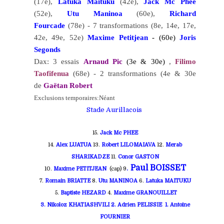
(17e),
Latuka Maituku
(42e),
Jack Mc Phee
(52e),
Utu Maninoa
(60e),
Richard
Fourcade
(78e) - 7 transformations (8e, 14e, 17e,
42e, 49e, 52e)
Maxime Petitjean
- (60e)
Joris
Segonds
Dax: 3 essais
Arnaud Pic
(3e & 30e)
,
Filimo
Taofifenua
(68e) - 2 transformations (4e & 30e
de
Gaëtan Robert
Exclusions temporaires:Néant
Stade Aurillacois
15.
Jack Mc PHEE
14.
Alex LUATUA
13.
Robert LILOMAIAVA
12.
Merab
SHARIKADZE
11.
Conor GASTON
.
Paul BOISSET
10.
Maxime PETITJEAN
(cap)
9
7.
Romain BRIATTE
8.
Utu MANINOA
6.
Latuka MAITUKU
5.
Baptiste HEZARD
4.
Maxime GRANOUILLET
3. Nikoloz KHATIASHVILI 2.
Adrien PELISSIE
1. Antoine
FOURNIER