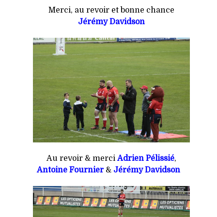
Merci, au revoir et bonne chance
Jérémy Davidson
Au revoir & merci
Adrien Pélissié
,
Antoine Fournier
&
Jérémy Davidson