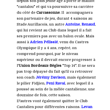
depuis son plus jeune âge a porté le maillot
"cantalou" et qui va poursuivre sa carrière
du côté de
Carcassonne
. Il accompagnera
son partenaire de jeu, durant 4 saisons au
Stade Aurillacois, un autre
Antoine
,
Renaud
,
qui lui revient au Club dans lequel il a fait
ses premiers pas avec un balon ovale. Mais
aussi à
Adrien Pélissié
, venu du Castres
Olympique il y a 4 ans, repéré, on
comprend pourquoi, par le niveau
supérieur ou il devrait encore progresser à
l'
Union Bordeaux-Bègles
"Top 14". Il ne sera
pas trop dépaysé du fait qu'il va retrouver
son coach
Jérémy Davison
, mais également
le pilier Fidjien,
Peni Ravai
, avec lequel il a
poussé au sein de la mêlée cantalienne, une
douzaine de fois, cette saison.
D'autres vont également quitter le Club
Cantalien pour différentes raisons.
Levan