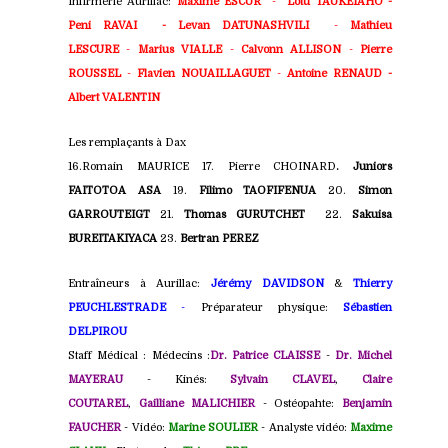
Infirmerie Aurillac:
Maxime ESCUR
-
Lotu TAUKEIAHO -
Peni RAVAI - Levan DATUNASHVILI
-
Mathieu
LESCURE
-
Marius VIALLE
-
Calvonn ALLISON
-
Pierre
ROUSSEL
-
Flavien NOUAILLAGUET
-
Antoine RENAUD -
Albert VALENTIN
Les remplaçants à Dax
16.Romain MAURICE
17. Pierre CHOINARD
. Juniors
FAITOTOA ASA
19.
Filimo TAOFIFENUA
20.
Simon
GARROUTEIGT
21.
Thomas GURUTCHET
22.
Sakuisa
BUREITAKIYACA
23.
Bertran PEREZ
Entraîneurs à Aurillac:
Jérémy DAVIDSON
&
Thierry
PEUCHLESTRADE
-
Préparateur physique:
Sébastien
DELPIROU
Staff Médical : Médecins :
Dr. Patrice CLAISSE
-
Dr. Michel
MAYERAU
- Kinés:
Sylvain CLAVEL
,
Claire
COUTAREL
,
Gailliane MALICHIER
- Ostéopahte:
Benj
amin
FAUCHER
- Vidéo:
Marine SOULIER
- Analyste vidéo:
Maxime