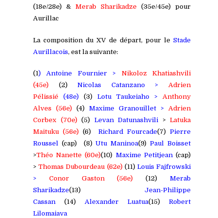
(18e/28e) &
Merab Sharikadze
(35e/45e) pour
Aurillac
La composition du XV de départ, pour le
Stade
Aurillacois
, est la suivante:
(1
) Antoine Fournier >
Nikoloz Khatiashvili
(45e)
(2)
Nicolas Catanzano >
Adrien
Pélissié
(48e)
(3)
Lotu Taukeiaho >
Anthony
Alves
(56e)
(4)
Maxime Granouillet
>
Adrien
Corbex (70e)
(5)
Levan
Datunashvili
>
Latuka
Maituku (56e)
(6)
Richard Fourcade
(7)
Pierre
Roussel
(cap)
(8)
Utu Maninoa
(9)
Paul Boisset
>
Théo
Nanette
(60e)
(10)
Maxime Petitjean
(cap)
>
Thomas Dubourdeau (62e)
(11)
Louis Fajfrowski
>
Conor Gaston
(56e)
(12)
Merab
Sharikadze
(13)
Jean-Philippe
Cassan
(14)
Alexander Luatua
(15)
Robert
Lilomaiava