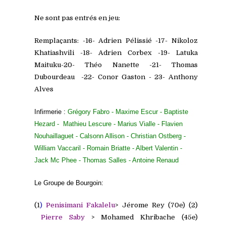
Ne sont pas entrés en jeu:
Remplaçants: -16- Adrien Pélissié -17- Nikoloz
Khatiashvili -18- Adrien Corbex -19- Latuka
Maituku
-20- Théo Nanette -21- Thomas
Dubourdeau
-22- Conor Gaston - 23- Anthony
Alves
Infirmerie :
Grégory Fabro - Maxime Escur - Baptiste
He
zard - Mathieu Lescure - Marius Vialle - Flavien
Nouhaillaguet - Calsonn Allison - Christian Ostberg -
William Vaccaril - Romain Briatte - Albert Valentin -
Jack Mc Phee - Thomas Salles - Antoine Renaud
Le Groupe de Bourgoin:
(1
)
Penisimani Fakalelu
> Jérome Rey (70e)
(2)
Pierre Saby
> Mohamed Khribache (45e)