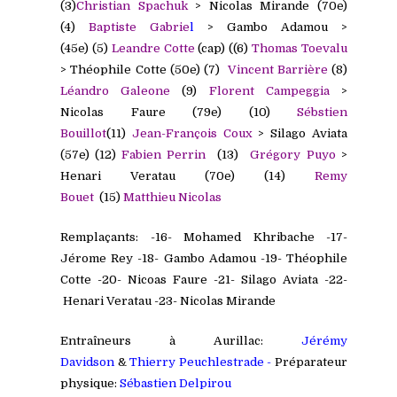
(3)
Christian Spachuk
> Nicolas Mirande (70e)
(4)
Baptiste
Gabrie
l
> Gambo Adamou >
(45e)
(5)
Leandre Cotte
(cap) ((6)
Thomas Toevalu
> Théophile Cotte (50e)
(7)
Vincent Barrière
(8)
Léandro
Galeone
(9)
Florent Campeggia
>
Nicolas Faure (79e)
(10)
Sébstien
Bouillot
(11)
Jean-François Coux
> Silago Aviata
(57e)
(12)
Fabien Perrin
(13)
Grégory
Puyo
>
Henari Veratau (70e)
(14)
Remy
Bouet
(15)
Matthieu Nicolas
Remplaçants: -16- Mohamed Khribache -17-
Jérome Rey -18- Gambo Adamou -19- Théophile
Cotte -20- Nicoas Faure -21- Silago Aviata -22-
Henari Veratau -23- Nicolas Mirande
Entraîneurs à Aurillac:
Jérémy
Davidson
&
Thierry Peuchlestrade -
Préparateur
physique:
Sébastien Delpirou