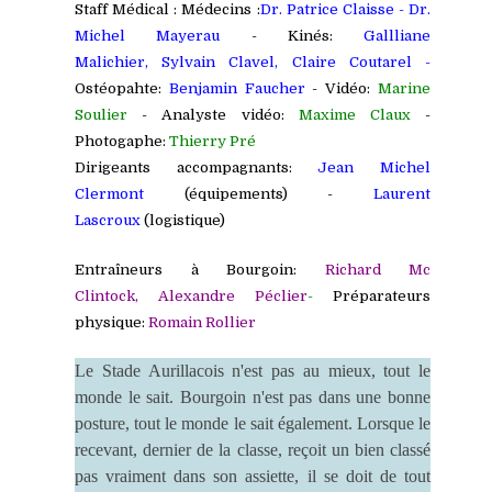
Staff Médical : Médecins :
Dr. Patrice Claisse
-
Dr.
Michel Mayerau
- Kinés:
Gallliane
Malichier,
Sylvain Clavel
,
Claire Coutarel
-
Ostéopahte:
Benj
amin
Faucher
- Vidéo:
Marine
Soulier
- Analyste vidéo:
Maxime Claux
-
Photogaphe:
Thierry Pré
Dirigeants accompagnants:
Jean Michel
Clermont
(équipements) -
Laurent
Lascroux
(logistique)
Entraîneurs à Bourgoin:
Richard M
c
Clintock, Alexandre Péclier
-
Préparateurs
physique:
Romain Rollier
Le Stade Aurillacois n'est pas au mieux, tout le
monde le sait. Bourgoin n'est pas dans une bonne
posture, tout le monde le sait également. Lorsque le
recevant, dernier de la classe, reçoit un bien classé
pas vraiment dans son assiette, il se doit de tout