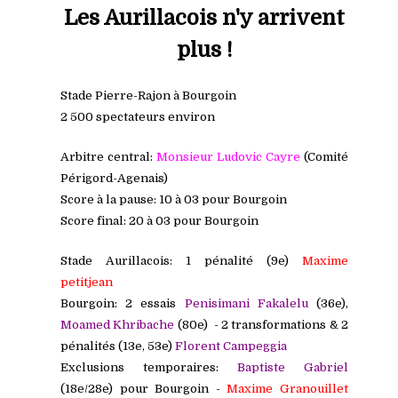
Les Aurillacois n'y arrivent
plus !
Stade Pierre-Rajon à Bourgoin
2 500 spectateurs environ
Arbitre central:
Monsieur Ludovic Cayre
(C
omité
Périgord-Agenais)
Score à la pause: 10 à 03 pour Bourgoin
Score final: 20 à 03 pour Bourgoin
Stade Aurillacois: 1 pénalité (9e)
Maxime
petitjean
Bourgoin: 2 essais
Penisimani
Fakalelu
(36e),
Moamed Khribache
(80e) - 2 transformations & 2
pénalités (13e, 53e)
Florent
Campeggia
Exclusions temporaires:
Baptiste Gabriel
(18e/28e) pour Bourgoin -
Maxime Granouillet