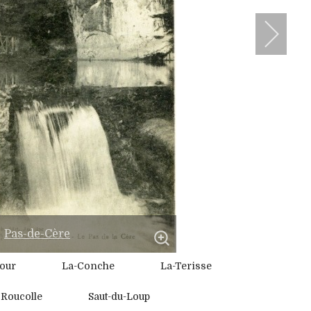
Pas-de-Cère
our
La-Conche
La-Terisse
Roucolle
Saut-du-Loup