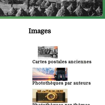
Images
Cartes postales anciennes
Photothèques par auteurs