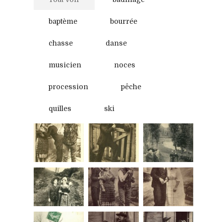
baptème
bourrée
chasse
danse
musicien
noces
procession
pêche
quilles
ski