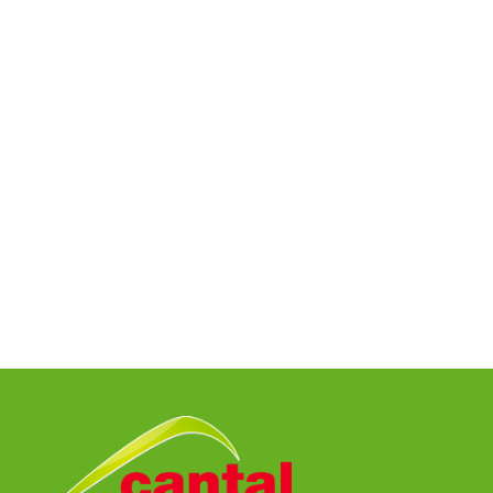
25/12/1996
Particip:
21
Tps jeu mn:
1524
Essais:
1
Transform:
16
Pénalités:
10