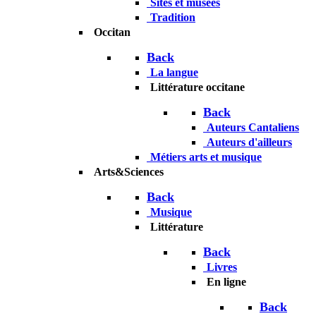
Back
Les
événements
Personnages
La der des der
La
seconde guerre
Sites et musées
Tradition
Occitan
Back
La langue